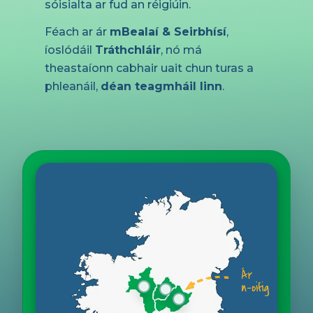
sóisialta ar fud an réigiúin.
Féach ar ár
mBealaí & Seirbhísí
,
íoslódáil
Tráthchláir
, nó má
theastaíonn cabhair uait chun turas a
phleanáil,
déan teagmháil linn
.