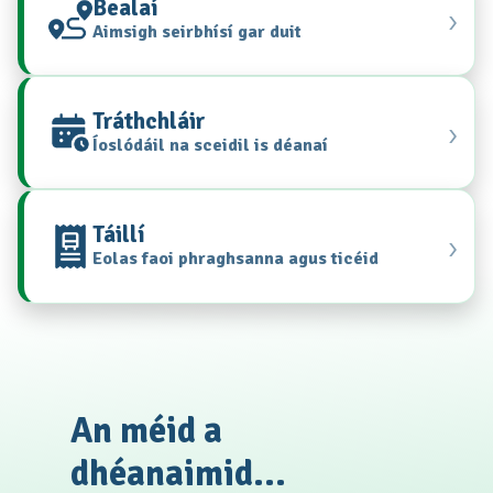
Bealaí
›
Aimsigh seirbhísí gar duit
Tráthchláir
›
Íoslódáil na sceidil is déanaí
Táillí
›
Eolas faoi phraghsanna agus ticéid
An méid a
dhéanaimid...