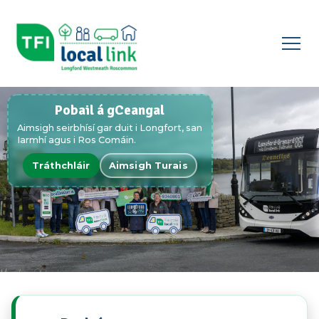
Oscail
an
roghch
Pobail á gCeangal
▾
Aimsigh seirbhísí gar duit i Longfort, san
Iarmhí agus i Ros Comáin.
Tráthchláir
Aimsigh Turais