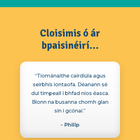
Cloisimis ó ár
bpaisinéirí...
“Tiománaithe cairdiúla agus
seirbhís iontaofa. Déanann sé
dul timpeall i bhfad níos éasca.
Bíonn na busanna chomh glan
sin i gcónaí.”
- Philip