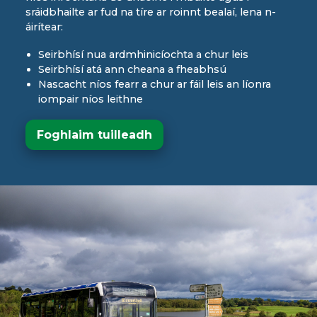
sráidbhailte ar fud na tíre ar roinnt bealaí, lena n-
áirítear:
Seirbhísí nua ardmhinicíochta a chur leis
Seirbhísí atá ann cheana a fheabhsú
Nascacht níos fearr a chur ar fáil leis an líonra
iompair níos leithne
Foghlaim tuilleadh