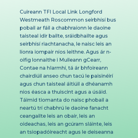
Cuireann TFI Local Link Longford
Westmeath Roscommon seirbhísí bus
pobail ar fáil a chabhraíonn le daoine
taisteal idir bailte, sráidbhailte agus
seirbhísí riachtanacha, le naisc leis an
líonra iompair níos leithne. Agus ár n-
oifig lonnaithe i Muileann gCearr,
Contae na hIarmhí, tá ár bhfoireann
chairdiúil anseo chun tacú le paisinéirí
agus chun taisteal áitiúil a dhéanamh
níos éasca a thuiscint agus a úsáid.
Táimid tiomanta do naisc phobail a
neartú trí chabhrú le daoine fanacht
ceangailte leis an obair, leis an
oideachas, leis an gcúram sláinte, leis
an tsiopadóireacht agus le deiseanna