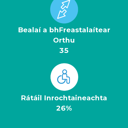
Bealaí a bhFreastalaítear
Orthu
110
Rátáil Inrochtaineachta
84%