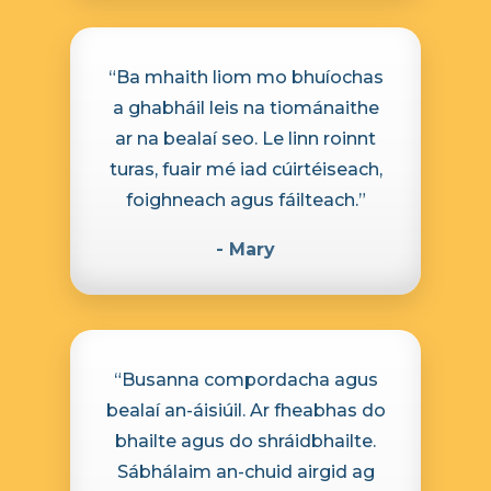
“Ba mhaith liom mo bhuíochas
a ghabháil leis na tiománaithe
ar na bealaí seo. Le linn roinnt
turas, fuair mé iad cúirtéiseach,
foighneach agus fáilteach.”
- Mary
“Busanna compordacha agus
bealaí an-áisiúil. Ar fheabhas do
bhailte agus do shráidbhailte.
Sábhálaim an-chuid airgid ag