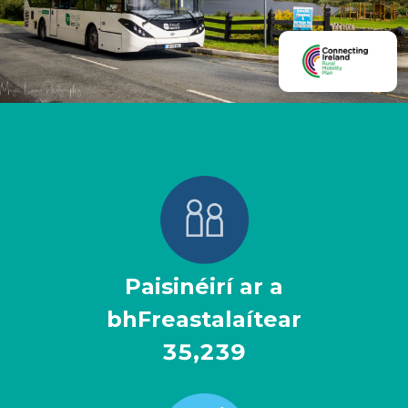
Paisinéirí ar a
bhFreastalaítear
112,076