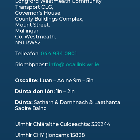
Longford Westmeath Community
Transport CLG,
Governor’s House,
County Buildings Complex,
Mount Street,
Mullingar,
Co. Westmeath,
N91 RW52
Teileafón:
044 934 0801
Ríomhphost:
info@locallinklwr.ie
Oscailte:
Luan – Aoine 9rn – 5in
Dúnta don lón:
1in – 2in
Dúnta:
Satharn & Domhnach & Laethanta
Saoire Bainc
Uimhir Chláraithe Cuideachta: 359244
Uimhir CHY (Ioncam): 15828